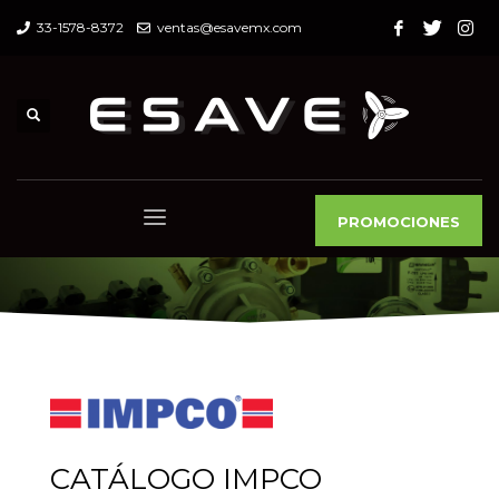
33-1578-8372
ventas@esavemx.com
PROMOCIONES
CATÁLOGO IMPCO