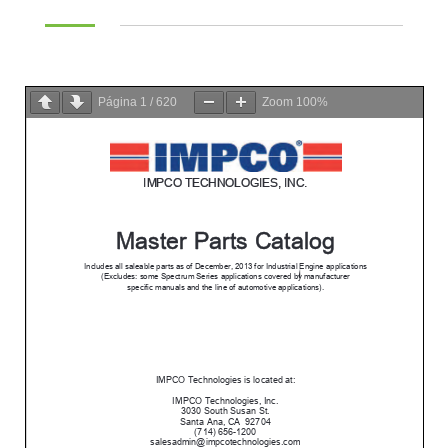
Página
1
/
620
Zoom
100%