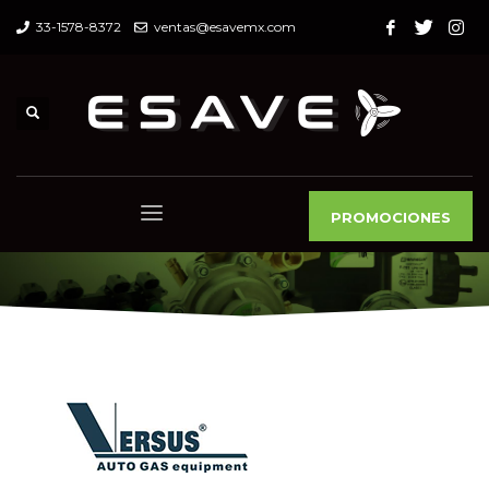
33-1578-8372
ventas@esavemx.com
PROMOCIONES