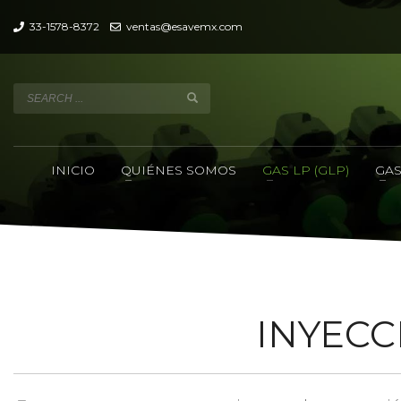
33-1578-8372
ventas@esavemx.com
INICIO
QUIÉNES SOMOS
GAS LP (GLP)
GAS
INYECC