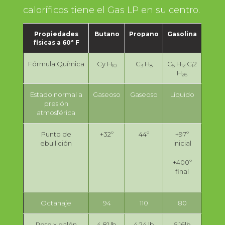
caloríficos tiene el Gas LP en su centro.
Propiedades
Butano
Propano
Gasolina
físicas a 60ª F
Fórmula
Química
Cy H
C
H
C
H
C
2
10
3
8
5
12
1
H
26
Estado normal a
Gaseoso
Gaseoso
Líquido
presión
atmosférica
Punto de
+32º
44º
+97º
ebullición
inicial
+400º
final
Octanaje
94
110
80
Peso x galón
4.81 lb
4.24 lb
6.16lb