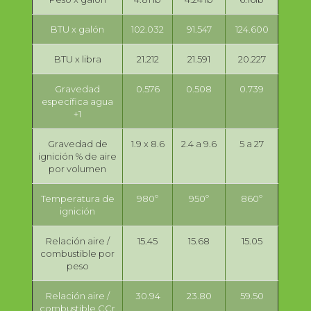
BTU x galón
102.032
91.547
124.600
BTU x libra
21.212
21.591
20.227
Gravedad
0.576
0.508
0.739
específica agua
+1
Gravedad de
1.9 x 8.6
2.4 a 9.6
5 a 27
ignición % de aire
por volumen
Temperatura de
980º
950º
860º
ignición
Relación aire /
15.45
15.68
15.05
combustible por
peso
Relación aire /
30.94
23.80
59.50
combustible CCr