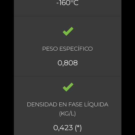
-160ºC
PESO ESPECÍFICO
0,808
DENSIDAD EN FASE LÍQUIDA
(KG/L)
0,423 (*)