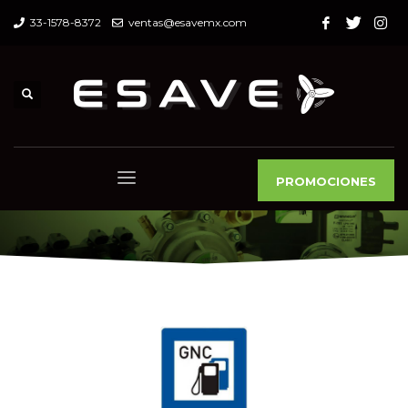
33-1578-8372
ventas@esavemx.com
PROMOCIONES