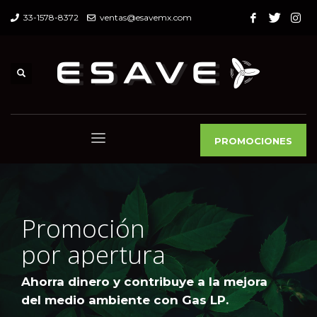
33-1578-8372
ventas@esavemx.com
PROMOCIONES